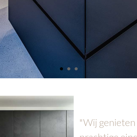
Slide group 1
Slide group 2
Slide group 3
"Wij genieten
prachtige eind