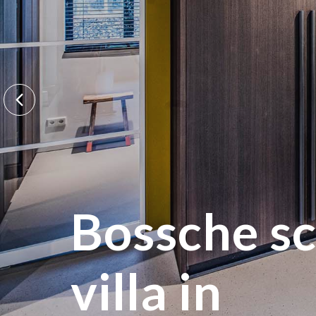
Previous
Bossche s
villa in