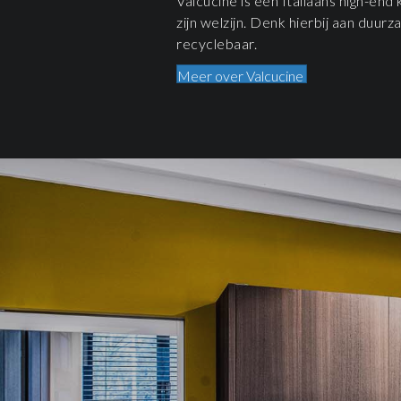
Valcucine is een Italiaans high-en
zijn welzijn. Denk hierbij aan duu
recyclebaar.
Meer over Valcucine