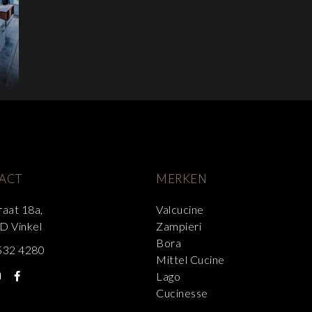
ACT
MERKEN
raat 18a,
Valcucine
D Vinkel
Zampieri
Bora
532 4280
Mittel Cucine
Lago
Cucinesse