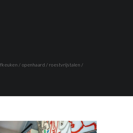
efkeuken
/
openhaard
/
roestvrijstalen
/