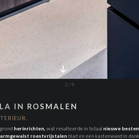
2
/
9
LA IN ROSMALEN
TERIEUR.
 grond
herinrichten,
wat resulteerde in totaal
nieuwe
beste
armgewalst roestvrijstalen
blad en een kastenwand in don