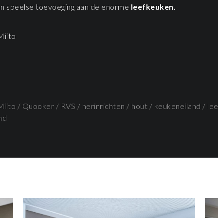
n speelse toevoeging aan de enorme
leefkeuken.
Miito
Miito
/
Quooker
/
RVS
/
herinrichten
/
hout
/
keukeneiland
/
le
nd