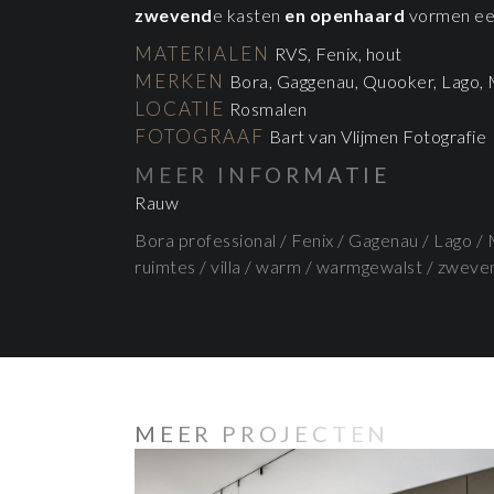
zwevend
e kasten
en openhaard
vormen ee
MATERIALEN
RVS, Fenix, hout
MERKEN
Bora, Gaggenau, Quooker, Lago, 
LOCATIE
Rosmalen
FOTOGRAAF
Bart van Vlijmen Fotografie
MEER INFORMATIE
Rauw
Bora professional
/
Fenix
/
Gagenau
/
Lago
/
ruimtes
/
villa
/
warm
/
warmgewalst
/
zweve
MEER PROJECTEN