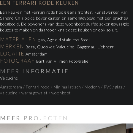
EEN FERRARI RODE KEUKEN
Een keuken met Ferrari rode hoog glans fronten, kunstwerken van
Sandro Chia op de bovenkasten én samengevoegd met een prachtig
boegbeeld. De bewoners van deze woonboot durfde zeker gewaagde
keuzes te maken en daardoor knalt deze keuken er ook zo uit.
MATERIALEN
glas, Age old stainless Steel
MERKEN
Bora, Quooker, Valcucine, Gaggenau, Liebherr
LOCATIE
Amsterdam
FOTOGRAAF
Bart van Vlijmen Fotografie
MEER INFORMATIE
Valcucine
Amsterdam
/
Ferrari rood
/
Minimalistisch
/
Modern
/
RVS
/
glas
/
valcucine
/
warm gewalst
/
woonboot
MEER PROJECTEN