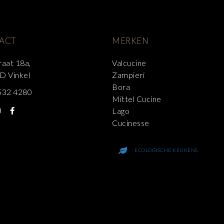
ACT
MERKEN
raat 18a,
Valcucine
D Vinkel
Zampieri
Bora
532 4280
Mittel Cucine
Lago
Cucinesse
ECOLOGISCHE KEUKENS