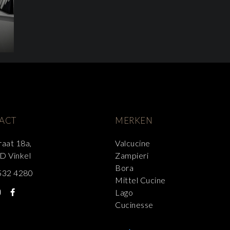
ACT
MERKEN
raat 18a,
Valcucine
D Vinkel
Zampieri
Bora
532 4280
Mittel Cucine
Lago
Cucinesse