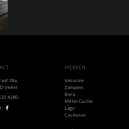
ACT
MERKEN
raat 18a,
Valcucine
D Vinkel
Zampieri
Bora
532 4280
Mittel Cucine
Lago
Cucinesse