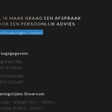
A, IK MAAK GRAAG EEN AFSPRAAK
OOR EEN PERSOONLIJK ADVIES
erte aanvragen / contact
resgegegevens
ugstraat 18a
82 JD Vinkel
 073-5324280
 073-5325487
eningstijden Showroom:
sdag – Vrijdag 9.30 u – 18.00 u
erdag 10.00 u – 16.00 u