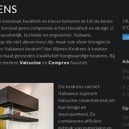
ENS
J
un eenvoud, kwaliteit en klasse behoren ze tot de beste
V
 bestaat geen compromis in functionaliteit en design. U
ua uiterlijk, techniek en ergonomie. Italiaans
Off
die niet alleen mooi zijn, maar ook sfeer brengen in
re Italiaanse keuken? Van Vlijmen Keukens is keuken
op maat gesneden, kwalitatief hoogwaardige keukens. Bij
Ad
se merken
Valcucine
en
Comprex
favoriet.
Br
53
De keukens van het
T:
Italiaanse topmerk
F:
Valcucine staan bekend om
hun design en
Op
duurzaamheid. Ze
Din
combineren efficiënt
Zat
gebruik van materialen en