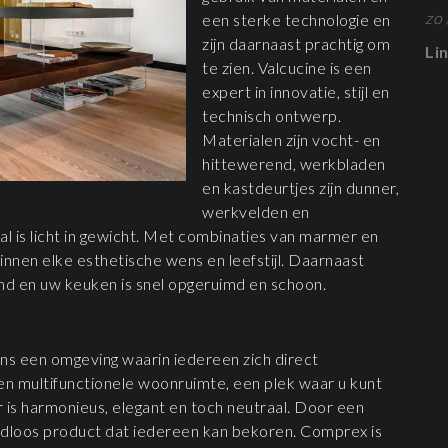
zo 
een sterke technologie en
zijn daarnaast prachtig om
Li
te zien. Valcucine is een
expert in innovatie, stijl en
technisch ontwerp.
Materialen zijn vocht- en
hittewerend, werkbladen
en kastdeurtjes zijn dunner,
werkvelden en
al is licht in gewicht. Met combinaties van marmer en
innen elke esthetische wens en leefstijl. Daarnaast
and en uw keuken is snel opgeruimd en schoon.
s een omgeving waarin iedereen zich direct
n multifunctionele woonruimte, een plek waar u kunt
 is harmonieus, elegant en toch neutraal. Door een
ijdloos product dat iedereen kan bekoren. Comprex is