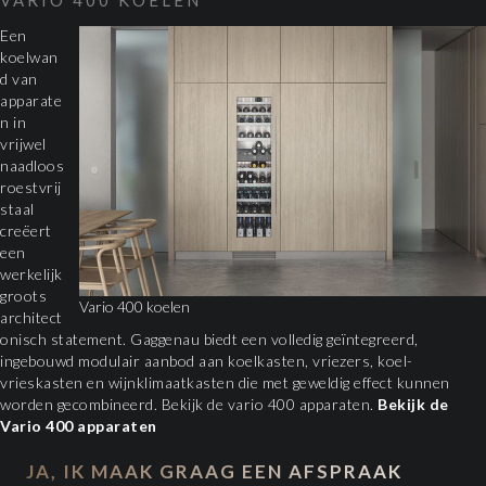
VARIO 400 KOELEN
Een
koelwan
d van
apparate
n in
vrijwel
naadloos
roestvrij
staal
creëert
een
werkelijk
groots
Vario 400 koelen
architect
onisch statement. Gaggenau biedt een volledig geïntegreerd,
ingebouwd modulair aanbod aan koelkasten, vriezers, koel-
vrieskasten en wijnklimaatkasten die met geweldig effect kunnen
worden gecombineerd. Bekijk de vario 400 apparaten.
Bekijk de
Vario 400 apparaten
JA, IK MAAK GRAAG EEN AFSPRAAK