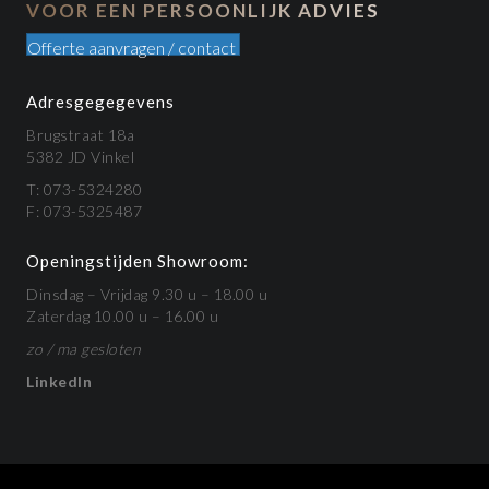
VOOR EEN PERSOONLIJK ADVIES
Offerte aanvragen / contact
Adresgegegevens
Brugstraat 18a
5382 JD Vinkel
T: 073-5324280
F: 073-5325487
Openingstijden Showroom:
Dinsdag – Vrijdag 9.30 u – 18.00 u
Zaterdag 10.00 u – 16.00 u
zo / ma gesloten
LinkedIn