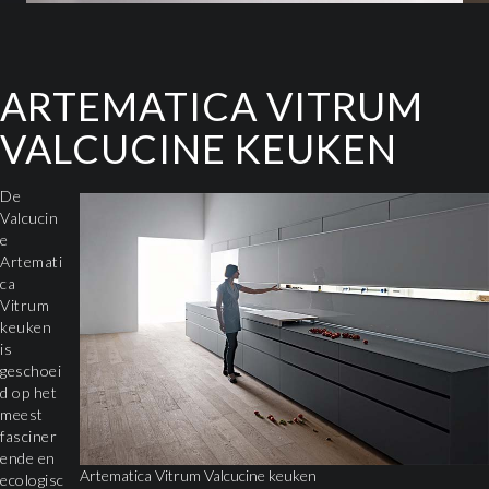
ARTEMATICA VITRUM
VALCUCINE KEUKEN
De
Valcucin
e
Artemati
ca
Vitrum
keuken
is
geschoei
d op het
meest
fasciner
ende en
Artematica Vitrum Valcucine keuken
ecologisc