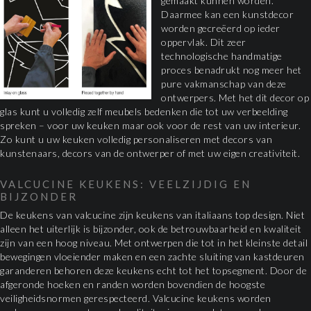
gemaakt kunnen worden.
Daarmee kan een kunstdecor
worden gecreëerd op ieder
oppervlak. Dit zeer
technologische handmatige
proces benadrukt nog meer het
pure vakmanschap van deze
ontwerpers. Met het dit decor op
glas kunt u volledig zelf meubels bedenken die tot uw verbeelding
spreken – voor uw keuken maar ook voor de rest van uw interieur.
Zo kunt u uw keuken volledig personaliseren met decors van
kunstenaars, decors van de ontwerper of met uw eigen creativiteit.
VALCUCINE KEUKENS: VEELZIJDIG EN
BIJZONDER
De keukens van valcucine zijn keukens van italiaans top design. Niet
alleen het uiterlijk is bijzonder, ook de betrouwbaarheid en kwaliteit
zijn van een hoog niveau. Met ontwerpen die tot in het kleinste detail
bewegingen vloeiender maken en een zachte sluiting van kastdeuren
garanderen behoren deze keukens echt tot het topsegment. Door de
afgeronde hoeken en randen worden bovendien de hoogste
veiligheidsnormen gerespecteerd. Valcucine keukens worden