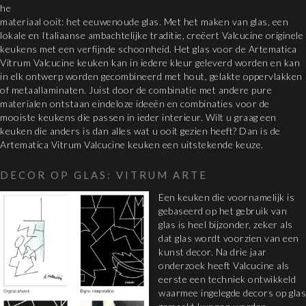
he
materiaal ooit: het eeuwenoude glas. Met het maken van glas, een
lokale en Italiaanse ambachtelijke traditie, creëert Valcucine originele
keukens met een verfijnde schoonheid. Het glas voor de Artematica
Vitrum Valcucine keuken kan in iedere kleur geleverd worden en kan
in elk ontwerp worden gecombineerd met hout, gelakte oppervlakken
of metaallaminaten. Juist door de combinatie met andere pure
materialen ontstaan eindeloze ideeën en combinaties voor de
mooiste keukens die passen in ieder interieur. Wilt u graag een
keuken die anders is dan alles wat u ooit gezien heeft? Dan is de
Artematica Vitrum Valcucine keuken een uitstekende keuze.
DECOR OP GLAS: VITRUM ARTE
Een keuken die voornamelijk is
gebaseerd op het gebruik van
glas is heel bijzonder, zeker als
dat glas wordt voorzien van een
kunst decor. Na drie jaar
onderzoek heeft Valcucine als
eerste een techniek ontwikkeld
waarmee ingelegde decors op glas